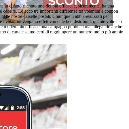
a in quanto ritenuto uno dei più efficaci e, sicuramente, ha una
e coprire. Ed ecco tre importanti differenze tra volantini e coupon
 nelle nostre cassette postali. Chiunque li abbia realizzati per
he i volantini vengano effettivamente ben distribuiti: quante volte hai
e rendere più efficace una campagna pubblicitaria, allegando anche
nsumo di carta e siamo certi di raggiungere un numero molto più ampio