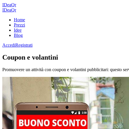
IDeaQr
IDea
Qr
Home
Prezzi
Idee
Blog
Accedi
Registrati
Coupon e volantini
Promuovere un attività con coupon e volantini pubblicitari: questo ser