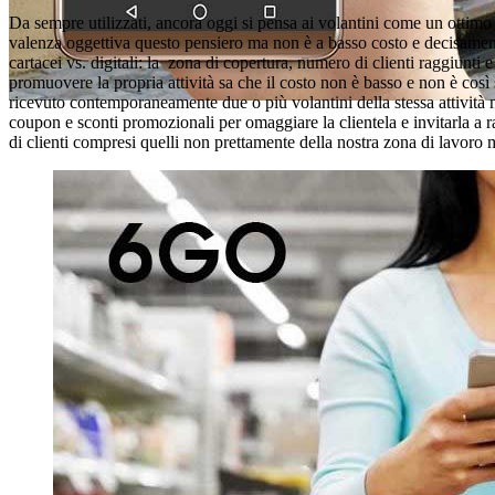
Da sempre utilizzati, ancora oggi si pensa ai volantini come un ottimo
valenza oggettiva questo pensiero ma non è a basso costo e decisamente 
cartacei vs. digitali: la zona di copertura, numero di clienti raggiunti e
promuovere la propria attività sa che il costo non è basso e non è così s
ricevuto contemporaneamente due o più volantini della stessa attivit
coupon e sconti promozionali per omaggiare la clientela e invitarla a 
di clienti compresi quelli non prettamente della nostra zona di lavoro ma