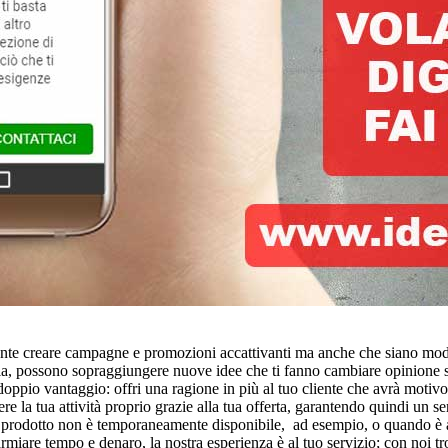
portante creare campagne e promozioni accattivanti ma anche che siano m
udia, possono sopraggiungere nuove idee che ti fanno cambiare opinione su
un doppio vantaggio: offri una ragione in più al tuo cliente che avrà motiv
re la tua attività proprio grazie alla tua offerta, garantendo quindi un 
rodotto non è temporaneamente disponibile, ad esempio, o quando è arriva
sparmiare tempo e denaro, la nostra esperienza è al tuo servizio; con noi t