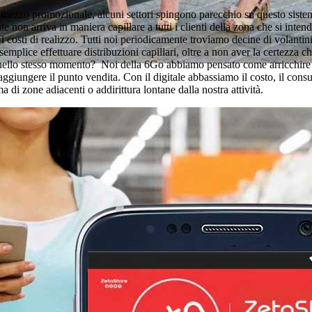
 mezzo promozionale, alcuni settori spingono parecchio su questo sistem
non arriva in maniera capillare a tutti i clienti della zona che si intend
 i costi di realizzo. Tutti noi periodicamente troviamo decine di volantini
emplice effettuare distribuzioni capillari, oltre a non aver la certezza c
à nello stesso momento? Noi della 6Go abbiamo pensato come arricchire 
raggiungere il punto vendita. Con il digitale abbassiamo il costo, il co
 di zone adiacenti o addirittura lontane dalla nostra attività.