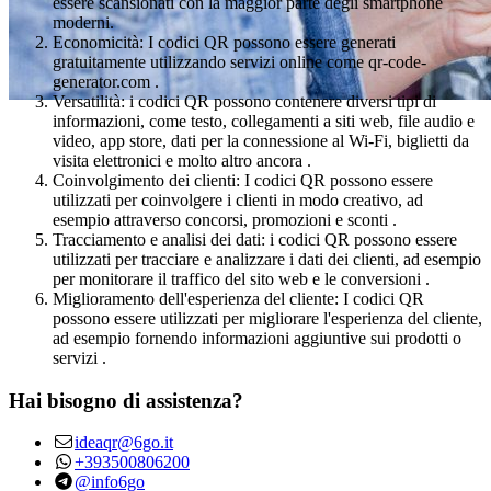
essere scansionati con la maggior parte degli smartphone
moderni.
Economicità: I codici QR possono essere generati
gratuitamente utilizzando servizi online come qr-code-
generator.com .
Versatilità: i codici QR possono contenere diversi tipi di
informazioni, come testo, collegamenti a siti web, file audio e
video, app store, dati per la connessione al Wi-Fi, biglietti da
visita elettronici e molto altro ancora .
Coinvolgimento dei clienti: I codici QR possono essere
utilizzati per coinvolgere i clienti in modo creativo, ad
esempio attraverso concorsi, promozioni e sconti .
Tracciamento e analisi dei dati: i codici QR possono essere
utilizzati per tracciare e analizzare i dati dei clienti, ad esempio
per monitorare il traffico del sito web e le conversioni .
Miglioramento dell'esperienza del cliente: I codici QR
possono essere utilizzati per migliorare l'esperienza del cliente,
ad esempio fornendo informazioni aggiuntive sui prodotti o
servizi .
Hai bisogno di assistenza?
ideaqr@6go.it
+393500806200
@info6go