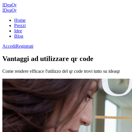
IDeaQr
IDea
Qr
Home
Prezzi
Idee
Blog
Accedi
Registrati
Vantaggi ad utilizzare qr code
Come rendere efficace l'utilizzo del qr code trovi tutto su ideaqr